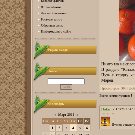
Каталог файлов
Фотоальбомы
Доска объявлений
Гостевая книга
Обратная связь
Информация о сайте
Форма входа
Ничто так не спос
В разделе "Катал
Поиск
Путь к сердцу ч
Морей.
Просмотров
: 393 |
Доб
5
Всего комментариев
:
Календарь
5
Intar
(11.03.2011 14:51
0
«
Март 2011
»
Пн
Вт
Ср
Чт
Пт
Сб
Вс
Нужен рецепт т
1
2
3
4
5
6