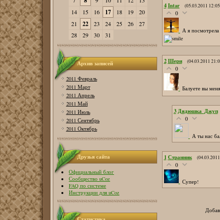
7
8
9
10
11
12
13
4
Intar
(05.03.2011 12:05
14
15
16
17
18
19
20
0
21
22
23
24
25
26
27
А я посмотрела 
28
29
30
31
2
Шери
(04.03.2011 21:0
Архив записей
0
2011 Февраль
2011 Март
Балуете вы меня
2011 Апрель
2011 Май
3
Дядюшка_Джуп
2011 Июль
0
2011 Сентябрь
2011 Октябрь
А ты нас ба
Друзья сайта
1
Странник
(04.03.2011
0
Официальный блог
Сообщество uCoz
Супер!
FAQ по системе
Инструкции для uCoz
Добав
Статистика