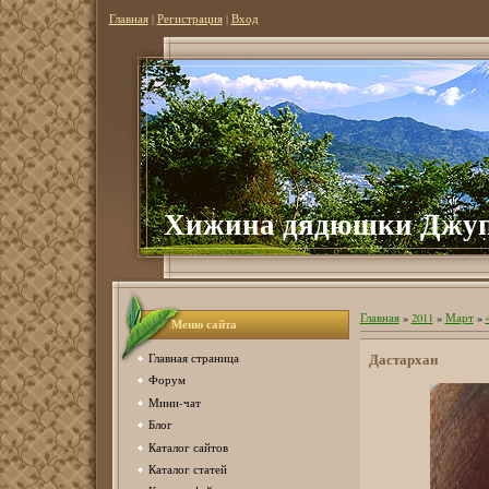
Главная
|
Регистрация
|
Вход
Хижина дядюшки Джу
Главная
»
2011
»
Март
»
Меню сайта
Дастархан
Главная страница
Форум
Мини-чат
Блог
Каталог сайтов
Каталог статей