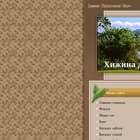
Главная
|
Регистрация
|
Вход
Хижина 
Меню сайта
Главная страница
Форум
Мини-чат
Блог
Каталог сайтов
Каталог статей