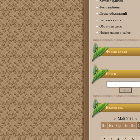
Каталог файлов
Фотоальбомы
Доска объявлений
Гостевая книга
Обратная связь
Информация о сайте
Форма входа
Поиск
Календарь
«
Май 2011
»
Пн
Вт
Ср
Чт
Пт
С
2
3
4
5
6