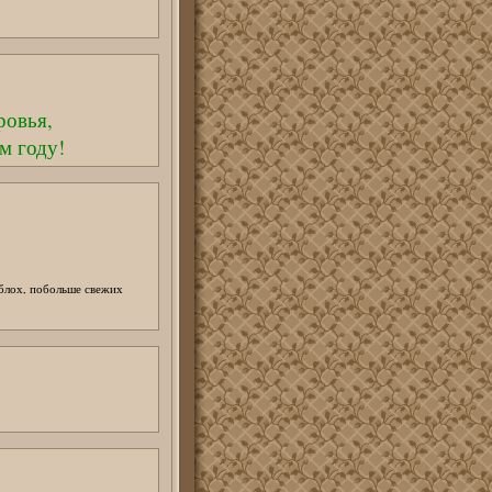
ровья,
м году!
блох, побольше свежих