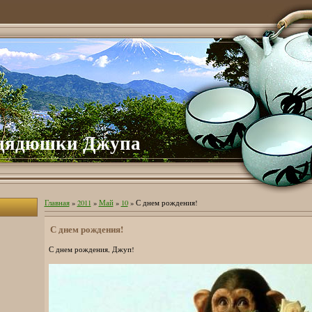
дядюшки Джупа
Главная
»
2011
»
Май
»
10
» С днем рождения!
С днем рождения!
С днем рождения, Джуп!