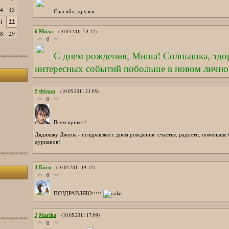
4
15
Спасибо, друзья.
1
22
6
Мила
(10.05.2011 23:17)
8
29
0
С днем рождения, Миша! Солнышка, здо
интересных событий побольше в новом лично
5
Фёдор
(10.05.2011 23:05)
0
Всем привет!
Дядюшку Джупа - поздравляю с днём рождения: счастья, радости, поменьше 
дурианов!
4
Бася
(10.05.2011 19:12)
0
ПОЗДРАВЛЯЮ!!!!!
3
Marika
(10.05.2011 17:09)
0