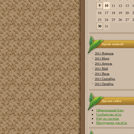
9
10
11
12
13
1
16
17
18
19
20
2
23
24
25
26
27
2
30
31
Архив записей
2011 Февраль
2011 Март
2011 Апрель
2011 Май
2011 Июль
2011 Сентябрь
2011 Октябрь
Друзья сайта
Официальный блог
Сообщество uCoz
FAQ по системе
Инструкции для uCoz