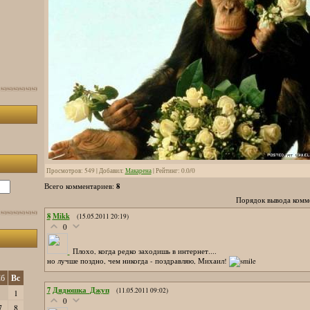
Просмотров
: 549 |
Добавил
:
Макарена
|
Рейтинг
:
0.0
/
0
8
Всего комментариев
:
Порядок вывода комм
8
Mikk
(15.05.2011 20:19)
0
Плохо, когда редко заходишь в интернет....
но лучше поздно, чем никогда - поздравляю, Михаил!
б
Вс
7
Дядюшка_Джуп
(11.05.2011 09:02)
1
0
7
8